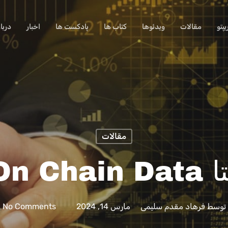
پتو
مقالات
ویدئوها
کتاب ها
پادکست ها
اخبار
دربا
مقالات
چیست؟
توسط
فرهاد مقدم سلیمی
مارس 14, 2024
No Comments