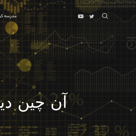
Ski
t
search
مدرسه کری
mai
conten
آن چین دیتا On Chain Data 