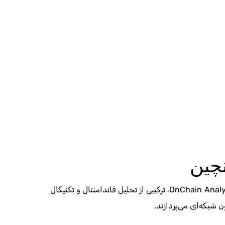
نچین
همانطور که شاید تابحال پی برده باشید، تحلیل درون زنجیره‌ای یا OnChain Analysis، ترکیبی از تحلیل فاندامنتال و تکنیکال
 شبکه‌ای می‌پردازند.