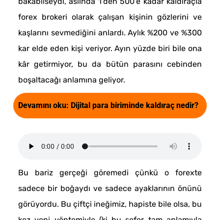
bakabilseydi, aslında 1’den 500’e kadar kaldıraçla
forex brokeri olarak çalışan kişinin gözlerini ve
kaşlarını sevmediğini anlardı. Aylık %200 ve %300
kar elde eden kişi veriyor. Ayın yüzde biri bile ona
kâr getirmiyor, bu da bütün parasını cebinden
boşaltacağı anlamına geliyor.
Devamını oku:
Dijital para biriminde kaldıraç nedir?
Bu bariz gerçeği göremedi çünkü o forexte
sadece bir boğaydı ve sadece ayaklarının önünü
görüyordu. Bu çiftçi ineğimiz, hapiste bile olsa, bu
kez yeni yöntemiyle (ki bu sefer tam anlamıyla