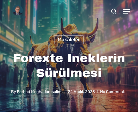
Skip
to
main
content
Makaleler
Forexte Ineklerin
Sürülmesi
By
Farhad Moghadamsalimi
24 Aralık 2023
No Comments