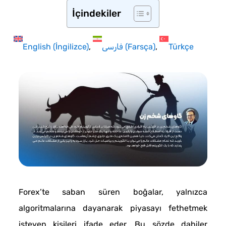
İçindekiler
English
(
İngilizce
)
فارسی
(
Farsça
)
Türkçe
Forex’te saban süren boğalar, yalnızca
algoritmalarına dayanarak piyasayı fethetmek
isteyen kişileri ifade eder. Bu sözde dahiler