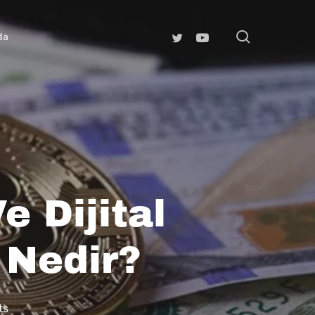
search
da
e Dijital
 Nedir?
ts