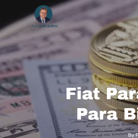
Skip
to
main
content
Fiat Par
Para B
By