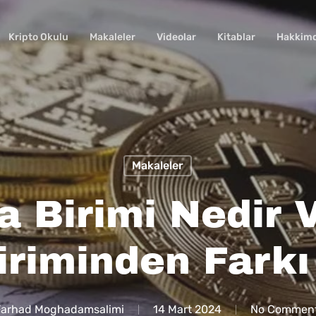
Kripto Okulu
Makaleler
Videolar
Kitablar
Hakkim
Makaleler
a Birimi Nedir V
iriminden Farkı
Farhad Moghadamsalimi
14 Mart 2024
No Commen