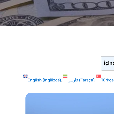
İçin
English
(
İngilizce
)
فارسی
(
Farsça
)
Türkçe
Hit enter to search or ESC to close