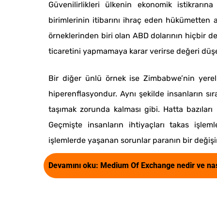
Güvenilirlikleri ülkenin ekonomik istikrarı
birimlerinin itibarını ihraç eden hükümetten al
örneklerinden biri olan ABD dolarının hiçbir d
ticaretini yapmamaya karar verirse değeri düşe
Bir diğer ünlü örnek ise Zimbabwe’nin yere
hiperenflasyondur. Aynı şekilde insanların sı
taşımak zorunda kalması gibi. Hatta bazıları 
Geçmişte insanların ihtiyaçları takas işleml
işlemlerde yaşanan sorunlar paranın bir değiş
Devamını oku:
Medium Of Exchange nedir ve nası