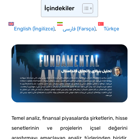
İçindekiler
English
(
İngilizce
)
فارسی
(
Farsça
)
Türkçe
Temel analiz, finansal piyasalarda şirketlerin, hisse
senetlerinin ve projelerin içsel değerini
araştırmayı amaçlayan analiz türlerinden biridir.