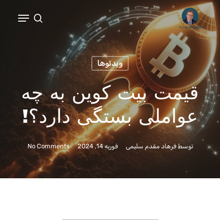
Ski
t
mai
conten
ویدئوها
قیمت بیت کوین به چه
عواملی بستگی دارد؟!
توسط
فرهاد مقدم سلیمی
فوریه 14, 2024
No Comments