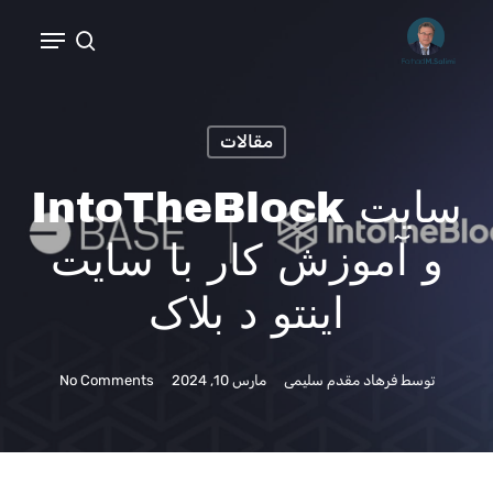
Ski
t
mai
conten
مقالات
سایت IntoTheBlock
و آموزش کار با سایت
اینتو د بلاک
توسط
فرهاد مقدم سلیمی
مارس 10, 2024
No Comments