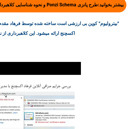
بیشتر بخوانید:
طرح پانزی Ponzi Schema و نحوه شناسایی کلاهبرداری پانزی
"بیترولیوم" کوین بی ارزشی است ساخته شده توسط فرهاد مقد
اکسچنج ارائه میشود. این کلاهبرداری از 