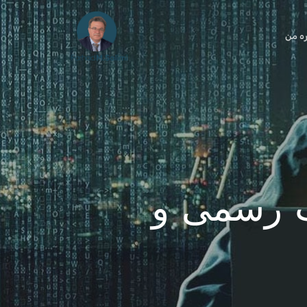
ره من
ت رسمی و