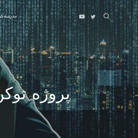
Ski
t
search
مدرسه کری
mai
conten
پروژه توک