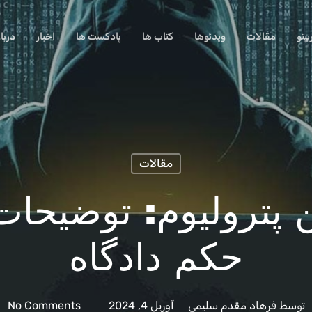
پتو
مقالات
ویدئوها
کتاب ها
پادکست ها
اخبار
دربا
مقالات
ن پترولیوم: توضیحا
حکم دادگاه
توسط
فرهاد مقدم سلیمی
آوریل 4, 2024
No Comments